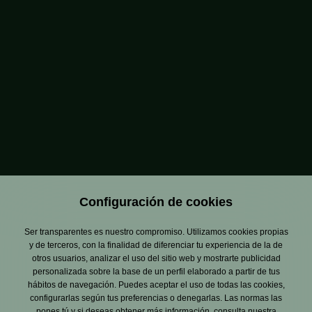
pudiendo adentrarse en el corazón de Estrella de
Levante y serán atendidos por dos guías, dos
camareros y los sumilleres de la cervecera. Además,
próximamente, Estrella de Levante anunciará el fin de
temporada, de septiembre a diciembre, de los eventos
‘Sala de Tapas’, con nuevos establecimientos que
vendrán a ofrecer sus tapas, y nuevos djs en las ‘Beer
Sessions’.
Configuración de cookies
Ser transparentes es nuestro compromiso. Utilizamos cookies propias
y de terceros, con la finalidad de diferenciar tu experiencia de la de
otros usuarios, analizar el uso del sitio web y mostrarte publicidad
personalizada sobre la base de un perfil elaborado a partir de tus
hábitos de navegación. Puedes aceptar el uso de todas las cookies,
configurarlas según tus preferencias o denegarlas. Las normas las
pones tú y si deseas obtener más información, consulta nuestra