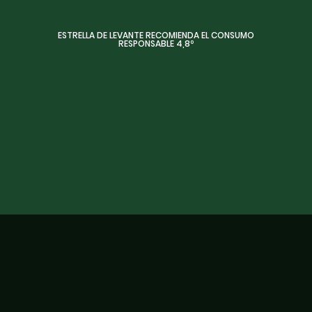
ESTRELLA DE LEVANTE RECOMIENDA EL CONSUMO
31 de Enero, 2025
RESPONSABLE 4,8º
Estrella de Levante presenta ‘Sala de
Bandas’, un ciclo de conciertos para
apoyar a la música emergente local
VER MÁS