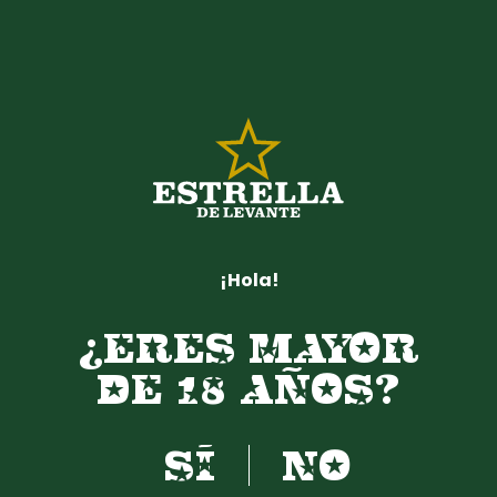
Estrella de Levante inaugura la primavera
con la cita gastronómica ‘Boca2 con
Reserva 60’
VER MÁS
¡Hola!
¿ERES MAYOR
DE 18 AÑOS?