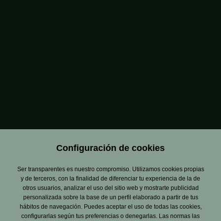
Tiraje de Cerveza con 3.500 euros en
premios
VER MÁS
‹ ANTERIOR
SIGUIENTE ›
Configuración de cookies
Ser transparentes es nuestro compromiso. Utilizamos cookies propias
y de terceros, con la finalidad de diferenciar tu experiencia de la de
otros usuarios, analizar el uso del sitio web y mostrarte publicidad
personalizada sobre la base de un perfil elaborado a partir de tus
hábitos de navegación. Puedes aceptar el uso de todas las cookies,
configurarlas según tus preferencias o denegarlas. Las normas las