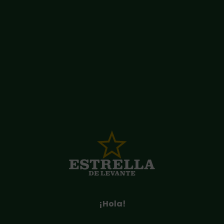
19 Junio, 2026
Estrella de Levante y Rock
Imperium impulsan la ruta
“De tapas por Cartagena”
La ruta se celebrará del 25 de junio al 5 de julio con
tapa y quinto por 4 euros, voto popular y premio
¡Hola!
gastronómico en el restaurante Magoga
El público podrá votar su propuesta favorita y