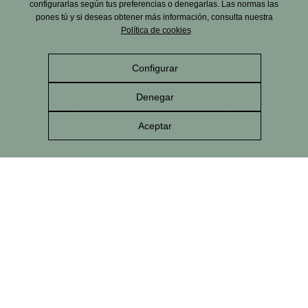
configurarlas según tus preferencias o denegarlas. Las normas las
pones tú y si deseas obtener más información, consulta nuestra
Política de cookies
Configurar
Denegar
Aceptar
NOTA DE CATA
Caracterizada por su frescura y equilibrado amargor,
conserva toda la originalidad de Estrella de Levante
gracias a un proceso único de desalcoholización y
recuperación de aromas que permite disfrutar de una
cerveza 0,0 con todo el sabor.