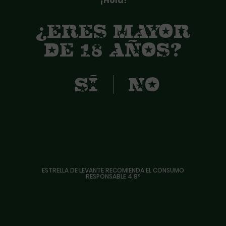
¡Hola!
¿ERES MAYOR
DE 18 AÑOS?
ESTRELLA DE LEVANTE RECOMIENDA EL CONSUMO
RESPONSABLE 4,8º
ULTRALIGERA
. ENERGÍA. SALVAJISMO. VISCERALIDAD.
PROFUNDIDAD. POTENCIA. CAOS COHERENTE. COHERENCIA
CAÓTICA. EL CUARTETO MADRILEÑO SE HA CONVERTIDO EN
UNA DE LAS BANDAS MÁS RECLAMADAS DEL PANORAMA