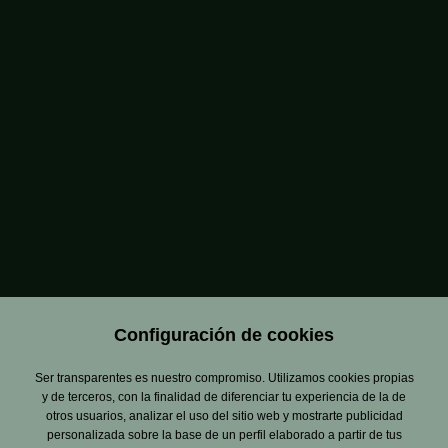
DESVELAR LOS PRIMEROS SINGLES ADELANTOS DE SU
SEGUNDO DISCO, LAPSUS (2026). CON LA GIRA DE
PRESENTACIÓN DE ESTE ÁLBUM, LA BANDA TIENE POR
DELANTE MÁS DE 40 CONCIERTOS QUE LOS LLEVARÁ POR
LOS PRINCIPALES FESTIVALES DEL PAÍS, CONSOLIDANDO EL
ÉXITO DE UNA PROPUESTA ABSOLUTAMENTE ADICTIVA E
IMPARABLE.
INICIO
FUNAMBULISTA
Configuración de cookies
Ser transparentes es nuestro compromiso. Utilizamos cookies propias
y de terceros, con la finalidad de diferenciar tu experiencia de la de
otros usuarios, analizar el uso del sitio web y mostrarte publicidad
personalizada sobre la base de un perfil elaborado a partir de tus