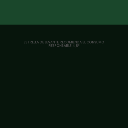
Estrella de Levante lanza su nueva
cerveza ‘Reserva 60’ para celebrar su 60
aniversario
VER MÁS
ESTRELLA DE LEVANTE RECOMIENDA EL CONSUMO
RESPONSABLE 4,8º
30 de Octubre, 2023